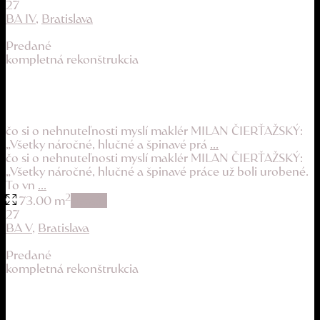
27
BA IV
,
Bratislava
Predané
kompletná rekonštrukcia
slnečný byt s loggiou v príjemnej a zelenej ...
199.900 €
čo si o nehnuteľnosti myslí maklér MILAN ČIERŤAŽSKÝ:
„Všetky náročné, hlučné a špinavé prá
...
čo si o nehnuteľnosti myslí maklér MILAN ČIERŤAŽSKÝ:
„Všetky náročné, hlučné a špinavé práce už boli urobené.
To vn
...
2
73.00 m
details
27
BA V
,
Bratislava
Predané
kompletná rekonštrukcia
byt po kvalitnej rekonštrukcii a v dobrej lo...