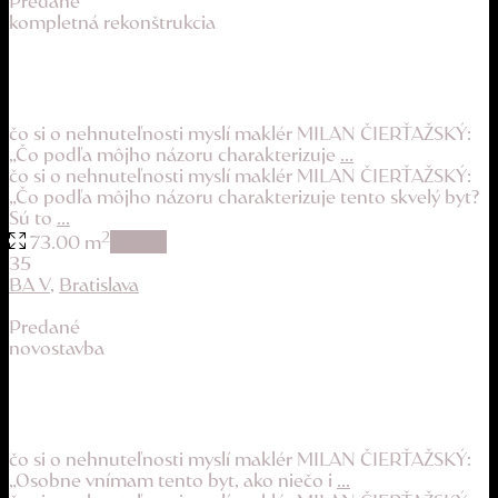
Predané
kompletná rekonštrukcia
po kompletnej rekonštrukcii a krásne slnečný
244.900 €
čo si o nehnuteľnosti myslí maklér MILAN ČIERŤAŽSKÝ:
„Čo podľa môjho názoru charakterizuje
...
čo si o nehnuteľnosti myslí maklér MILAN ČIERŤAŽSKÝ:
„Čo podľa môjho názoru charakterizuje tento skvelý byt?
Sú to
...
2
73.00 m
details
35
BA V
,
Bratislava
Predané
novostavba
atyp pre modernú rodinu, alebo kreatívnu duš...
307.900 €
čo si o nehnuteľnosti myslí maklér MILAN ČIERŤAŽSKÝ:
„Osobne vnímam tento byt, ako niečo i
...