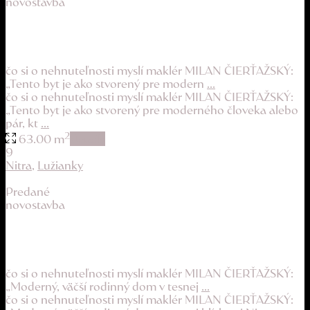
novostavba
slnečný, úplne nový byt s atraktívnym výhľad...
269.900 €
čo si o nehnuteľnosti myslí maklér MILAN ČIERŤAŽSKÝ:
„Tento byt je ako stvorený pre modern
...
čo si o nehnuteľnosti myslí maklér MILAN ČIERŤAŽSKÝ:
„Tento byt je ako stvorený pre moderného človeka alebo
pár, kt
...
2
63.00 m
details
9
Nitra
,
Lužianky
Predané
novostavba
priestranný bungalov pre náročného klienta
299.900 €
čo si o nehnuteľnosti myslí maklér MILAN ČIERŤAŽSKÝ:
„Moderný, väčší rodinný dom v tesnej
...
čo si o nehnuteľnosti myslí maklér MILAN ČIERŤAŽSKÝ: