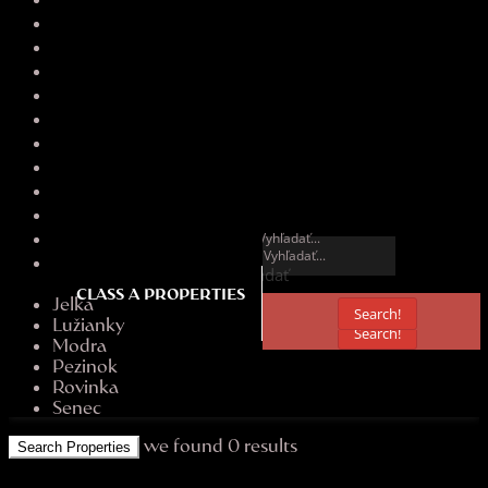
Pozemok
Rekreačný Objekt
Rodinný Dom
Mesto
Mesto
Bratislava
Chorvátsky Grob
Dunajská Streda
Dunakiliti
Gabčíkovo
Horný Bar
Vyhľadať
Hrubá Borša
Vyhľadať
CLASS A PROPERTIES
Jelka
Search!
Lužianky
Search!
Modra
Pezinok
Rovinka
Senec
we found
0
results
Search Properties