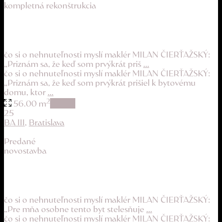
kompletná rekonštrukcia
svetlý byt v lokalite pod Karpatmi
219.900 €
čo si o nehnuteľnosti myslí maklér MILAN ČIERŤAŽSKÝ:
„Priznám sa, že keď som prvýkrát priš
...
čo si o nehnuteľnosti myslí maklér MILAN ČIERŤAŽSKÝ:
„Priznám sa, že keď som prvýkrát prišiel k bytovému
domu, ktor
...
2
56.00 m
details
25
BA III
,
Bratislava
Predané
novostavba
pokojné bývanie na úpätí Malých Karpát
159.900 €
čo si o nehnuteľnosti myslí maklér MILAN ČIERŤAŽSKÝ:
„Pre mňa osobne tento byt stelesňuje
...
čo si o nehnuteľnosti myslí maklér MILAN ČIERŤAŽSKÝ: