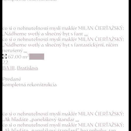
svetlý a slnečný byt s výhľadmi na Devínsku ...
224.900 €
čo si o nehnuteľnosti myslí maklér MILAN ČIERŤAŽSKÝ:
„Nádherne svetlý a slnečný byt s fant
...
čo si o nehnuteľnosti myslí maklér MILAN ČIERŤAŽSKÝ:
„Nádherne svetlý a slnečný byt s fantastickými, ničím
nerušený
...
2
67.00 m
details
22
BA III
,
Bratislava
Predané
kompletná rekonštrukcia
3 m stropy a 85 cm múry, to nie je bežný 2-i...
244.900 €
čo si o nehnuteľnosti myslí maklér MILAN ČIERŤAŽSKÝ:
„Ak hľadáte „panelákový štandar
...
čo si o nehnuteľnosti myslí maklér MILAN ČIERŤAŽSKÝ:
„Ak hľadáte „panelákový štandard“ bez príbehu, ten
...