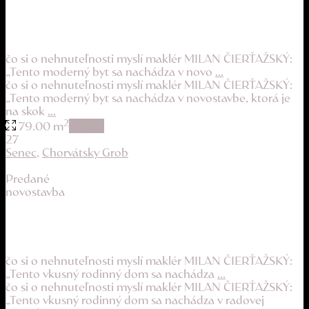
príjemný byt s veľkou záhradou v novostavbe
229.900 €
čo si o nehnuteľnosti myslí maklér MILAN ČIERŤAŽSKÝ:
„Tento moderný byt sa nachádza v novo
...
čo si o nehnuteľnosti myslí maklér MILAN ČIERŤAŽSKÝ:
„Tento moderný byt sa nachádza v novostavbe, ktorá je
na skok
...
2
79.00 m
details
27
Senec
,
Chorvátsky Grob
Predané
novostavba
príjemné mestské bývanie s vidieckym charakt...
269.900 €
čo si o nehnuteľnosti myslí maklér MILAN ČIERŤAŽSKÝ:
„Tento vkusný rodinný dom sa nachádza
...
čo si o nehnuteľnosti myslí maklér MILAN ČIERŤAŽSKÝ:
„Tento vkusný rodinný dom sa nachádza v radovej