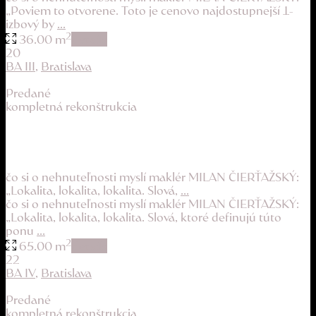
„Poviem to otvorene. Toto je cenovo najdostupnejší 1-
izbový by
...
2
36.00 m
details
20
BA III
,
Bratislava
Predané
kompletná rekonštrukcia
svetlý byt v centre diania s veľkou obnovou ...
259.900 €
čo si o nehnuteľnosti myslí maklér MILAN ČIERŤAŽSKÝ:
„Lokalita, lokalita, lokalita. Slová,
...
čo si o nehnuteľnosti myslí maklér MILAN ČIERŤAŽSKÝ:
„Lokalita, lokalita, lokalita. Slová, ktoré definujú túto
ponu
...
2
65.00 m
details
22
BA IV
,
Bratislava
Predané
kompletná rekonštrukcia