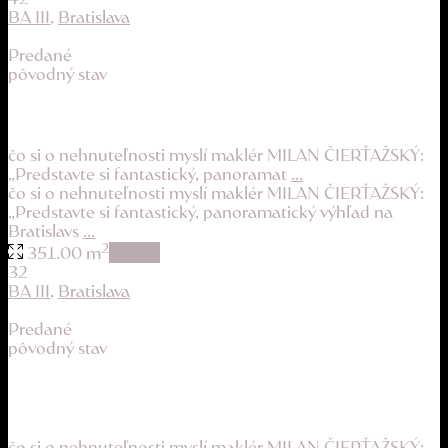
BA III
,
Bratislava
Predané
pôvodný stav
mestská vila s atmosférou, ktorá človeka nab...
čo si o nehnuteľnosti myslí maklér MILAN ČIERŤAŽSKÝ:
„Predstavte si fantastický, panoramat
...
čo si o nehnuteľnosti myslí maklér MILAN ČIERŤAŽSKÝ:
„Predstavte si fantastický, panoramatický výhľad na
Bratislavs
...
2
351.00 m
details
32
BA III
,
Bratislava
Predané
pôvodný stav
super lokalita a pôvodný stav, ako príležito...
189.900 €
čo si o nehnuteľnosti myslí maklér MILAN ČIERŤAŽSKÝ: