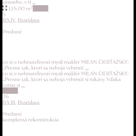
zástavbe, v ti
...
2
115.00 m
details
5
BA IV
,
Bratislava
Predané
kus lesa pre tých, ktorí sa neboja…
29.900 €
čo si o nehnuteľnosti myslí maklér MILAN ČIERŤAŽSKÝ:
„Presne tak, ktorí sa neboja vyhrnúť
...
čo si o nehnuteľnosti myslí maklér MILAN ČIERŤAŽSKÝ:
„Presne tak, ktorí sa neboja vyhrnúť si rukávy. Vďaka
čomu si
...
details
26
BA III
,
Bratislava
Predané
kompletná rekonštrukcia
veľký, zrekonštruovaný, zaujímavý byt v TOP ...