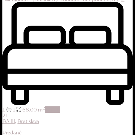
2
1
1
68.00 m
details
21
BA III
,
Bratislava
Predané