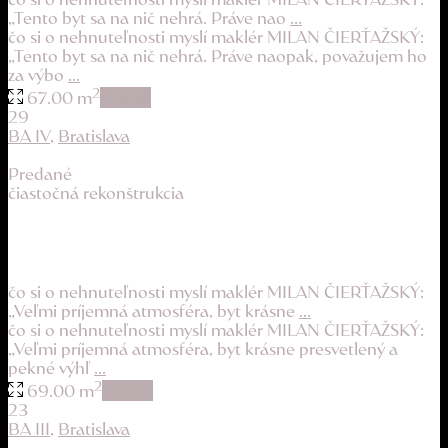
„Tento byt sa na nič nehrá. Práve nao
...
čo si o nehnuteľnosti myslí maklér MILAN ČIERŤAŽSKÝ:
„Tento byt sa na nič nehrá. Práve naopak, považujem ho
za výbo
...
2
67.00 m
details
29
BA IV
,
Bratislava
Predané
čiastočná rekonštrukcia
slnečný byt s balkónom a príjemnou atmosféro...
194.900 €
čo si o nehnuteľnosti myslí maklér MILAN ČIERŤAŽSKÝ:
„Veľmi príjemná atmosféra, byt krásne
...
čo si o nehnuteľnosti myslí maklér MILAN ČIERŤAŽSKÝ:
„Veľmi príjemná atmosféra, byt krásne presvetlený a
pekné výhľ
...
2
69.00 m
details
23
BA III
,
Bratislava