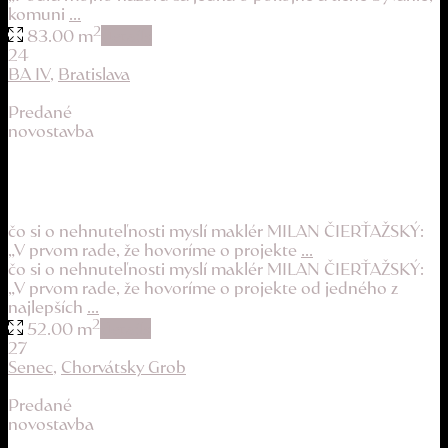
komuni
...
2
83.00 m
details
24
BA IV
,
Bratislava
Predané
novostavba
slnečný byt v obľúbenej novostavbe TAMMI
205.800 €
čo si o nehnuteľnosti myslí maklér MILAN ČIERŤAŽSKÝ:
„V prvom rade, že hovoríme o projekte
...
čo si o nehnuteľnosti myslí maklér MILAN ČIERŤAŽSKÝ:
„V prvom rade, že hovoríme o projekte od jedného z
najlepších
...
2
52.00 m
details
27
Senec
,
Chorvátsky Grob
Predané
novostavba