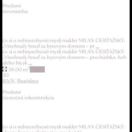
Predané
novostavba
TOP lokalita, priamo pod vinohradmi
141.990 €
čo si o nehnuteľnosti myslí maklér MILAN ČIERŤAŽSKÝ:
„Vinohrady hneď za bytovým domom = pr
...
čo si o nehnuteľnosti myslí maklér MILAN ČIERŤAŽSKÝ:
„Vinohrady hneď za bytovým domom = prechádzka, beh
alebo bicyk
...
2
38.00 m
details
30
BA IV
,
Bratislava
Predané
čiastočná rekonštrukcia
obľúbená lokalita aj krásny výhľad
139.900 €
čo si o nehnuteľnosti myslí maklér MILAN ČIERŤAŽSKÝ: