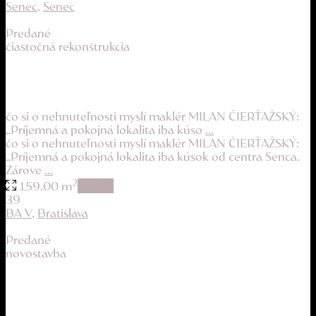
Senec
,
Senec
Predané
čiastočná rekonštrukcia
priestranný a svetlý mezonet s atmosférou, b...
189.900 €
čo si o nehnuteľnosti myslí maklér MILAN ČIERŤAŽSKÝ:
„Príjemná a pokojná lokalita iba kúso
...
čo si o nehnuteľnosti myslí maklér MILAN ČIERŤAŽSKÝ:
„Príjemná a pokojná lokalita iba kúsok od centra Senca.
Zárove
...
2
159.00 m
details
39
BA V
,
Bratislava
Predané
novostavba
dizajnový byt pre modernú rodinu
309.900 €