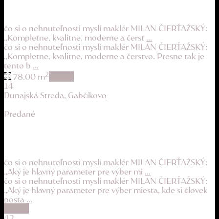
194.900 €
čo si o nehnuteľnosti myslí maklér MILAN ČIERŤAŽSKÝ:
„Kompletne, kvalitne, moderne a čerst
...
čo si o nehnuteľnosti myslí maklér MILAN ČIERŤAŽSKÝ:
„Kompletne, kvalitne, moderne a čerstvo. Presne tak je
tento b
...
2
78.00 m
details
14
Dunajská Streda
,
Gabčíkovo
Predané
rekreačný pozemok so stavebným povolením
44.900 €
čo si o nehnuteľnosti myslí maklér MILAN ČIERŤAŽSKÝ:
„Aký je hlavný parameter pre výber mi
...
čo si o nehnuteľnosti myslí maklér MILAN ČIERŤAŽSKÝ:
„Aký je hlavný parameter pre výber miesta, kde si človek
posta
...
details
42