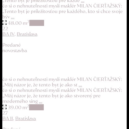
„Tento byt je príležitosťou pre každé
...
čo si o nehnuteľnosti myslí maklér MILAN ČIERŤAŽSKÝ:
„Tento byt je príležitosťou pre každého, kto si chce svoje
býv
...
2
48.00 m
details
22
BA IV
,
Bratislava
Predané
novostavba
úplne nový byt v projekte Bory Home
154.900 €
čo si o nehnuteľnosti myslí maklér MILAN ČIERŤAŽSKÝ:
„Môj názor je, že tento byt je ako st
...
čo si o nehnuteľnosti myslí maklér MILAN ČIERŤAŽSKÝ:
„Môj názor je, že tento byt je ako stvorený pre
moderného sing
...
2
39.00 m
details
27
BA II
,
Bratislava