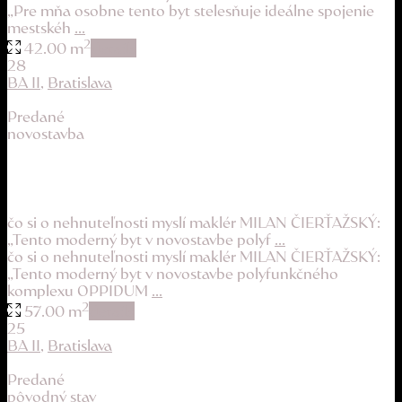
„Pre mňa osobne tento byt stelesňuje ideálne spojenie
mestskéh
...
2
42.00 m
details
28
BA II
,
Bratislava
Predané
novostavba
slnečný byt s podlahovým kúrením a prístupom...
189.900 €
čo si o nehnuteľnosti myslí maklér MILAN ČIERŤAŽSKÝ:
„Tento moderný byt v novostavbe polyf
...
čo si o nehnuteľnosti myslí maklér MILAN ČIERŤAŽSKÝ:
„Tento moderný byt v novostavbe polyfunkčného
komplexu OPPIDUM
...
2
57.00 m
details
25
BA II
,
Bratislava
Predané
pôvodný stav