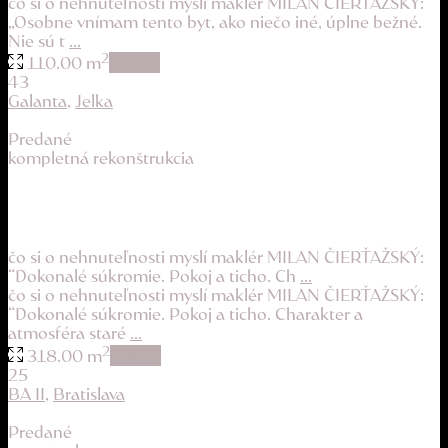
čo si o nehnuteľnosti myslí maklér MILAN ČIERŤAŽSKÝ:
„Osobne vnímam tento byt, ako niečo iné, úplne bežné.
Nie sú t
...
2
110.00 m
details
43
Galanta
,
Jelka
Predané
kompletná rekonštrukcia
vinársky charakter, súkromie a 3 bonusy
299.900 €
čo si o nehnuteľnosti myslí maklér MILAN ČIERŤAŽSKÝ:
“Dokonalé súkromie. Pokoj a ticho. Ch
...
čo si o nehnuteľnosti myslí maklér MILAN ČIERŤAŽSKÝ:
“Dokonalé súkromie. Pokoj a ticho. Charakter a
atmosféra staré
...
2
318.00 m
details
25
BA II
,
Bratislava
Predané