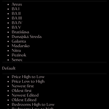
Areas
BA I
BA II
BA III
BA IV
BA V
Bratislava
Dunajská Streda
Galanta
Maďarsko
Nitra
Pezinok
Senec
Default
Price High to Low
Price Low to High
Newest first
Oldest first
Newest Edited
Oldest Edited
Bedrooms High to Low
Bedrooms Low to high