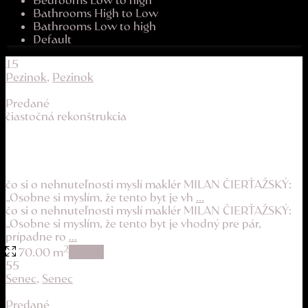
Bathrooms High to Low
Bathrooms Low to high
Default
15
Pezinok
,
Pezinok
Predané
čiastočná rekonštrukcia
byt pripravený na bývanie, vedľa parku s det...
189.900 €
čo si o nehnuteľnosti myslí maklér MILAN ČIERŤAŽSKÝ:
„Osobne si myslím, že tento byt je vh
...
čo si o nehnuteľnosti myslí maklér MILAN ČIERŤAŽSKÝ:
„Osobne si myslím, že tento byt je vhodný pre pár,
prípadne ro
...
2
70.00 m
details
55
Senec
,
Senec
Predané