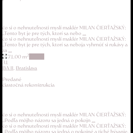
priestranný byt s potenciálom v tehlovom dom...
194.900 €
čo si o nehnuteľnosti myslí maklér MILAN ČIERŤAŽSKÝ:
„Tento byt je pre tých, ktorí sa nebo
...
čo si o nehnuteľnosti myslí maklér MILAN ČIERŤAŽSKÝ:
„Tento byt je pre tých, ktorí sa neboja vyhrnúť si rukávy a
za
...
2
71.00 m
details
31
BA II
,
Bratislava
Predané
čiastočná rekonštrukcia
útulný byt s 2 loggiami a parkingom v rodinn...
209.900 €
čo si o nehnuteľnosti myslí maklér MILAN ČIERŤAŽSKÝ:
„Podľa môjho názoru sa jedná o pokojn
...
čo si o nehnuteľnosti myslí maklér MILAN ČIERŤAŽSKÝ:
„Podľa môjho názoru sa jedná o pokojné a tiché bývanie,