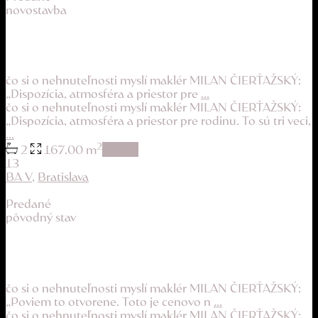
novostavba
moderný rodinný dom s bazénom a vínnou pivni...
399.900 €
čo si o nehnuteľnosti myslí maklér MILAN ČIERŤAŽSKÝ:
„Dispozícia, atmosféra a priestor pre
...
čo si o nehnuteľnosti myslí maklér MILAN ČIERŤAŽSKÝ:
„Dispozícia, atmosféra a priestor pre rodinu. To sú tri veci,
...
2
2
167.00 m
details
13
BA V
,
Bratislava
Predané
pôvodný stav
najdostupnejší byt v Petržalke s potenciálom...
156.900 €
čo si o nehnuteľnosti myslí maklér MILAN ČIERŤAŽSKÝ:
„Poviem to otvorene. Toto je cenovo n
...
čo si o nehnuteľnosti myslí maklér MILAN ČIERŤAŽSKÝ: