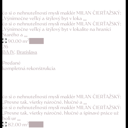
254.900 €
čo si o nehnuteľnosti myslí maklér MILAN ČIERŤAŽSKÝ:
„Výnimočne veľký a štýlový byt v loka
...
čo si o nehnuteľnosti myslí maklér MILAN ČIERŤAŽSKÝ:
„Výnimočne veľký a štýlový byt v lokalite na hranici
Starého a
...
2
90.00 m
details
26
BA IV
,
Bratislava
Predané
kompletná rekonštrukcia
rekonštrukcia je hotová, byt ihneď voľný
219.000 €
čo si o nehnuteľnosti myslí maklér MILAN ČIERŤAŽSKÝ:
„Presne tak, všetky náročné, hlučné a
...
čo si o nehnuteľnosti myslí maklér MILAN ČIERŤAŽSKÝ:
„Presne tak, všetky náročné, hlučné a špinavé práce už
boli ur
...
2
82.00 m
details