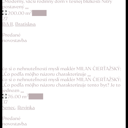
„Moderný, väčší rodinný dom v tesnej blízkosti Nitry
postavený
...
2
200.00 m
details
27
BA II
,
Bratislava
Predané
novostavba
veľký a svetlý byt plný pokojnej atmosféry
189.900 €
čo si o nehnuteľnosti myslí maklér MILAN ČIERŤAŽSKÝ:
„Čo podľa môjho názoru charakterizuje
...
čo si o nehnuteľnosti myslí maklér MILAN ČIERŤAŽSKÝ:
„Čo podľa môjho názoru charakterizuje tento byt? Je to
jednozn
...
2
76.00 m
details
37
Senec
,
Rovinka
Predané
novostavba