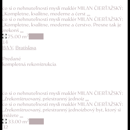
209.900 €
čo si o nehnuteľnosti myslí maklér MILAN ČIERŤAŽSKÝ:
„Kompletne, kvalitne, moderne a čerst
...
čo si o nehnuteľnosti myslí maklér MILAN ČIERŤAŽSKÝ:
„Kompletne, kvalitne, moderne a čerstvo. Presne tak je
zrekonš
...
2
75.00 m
details
14
BA V
,
Bratislava
Predané
kompletná rekonštrukcia
šikovný a zrekonštruovaný byt v obľúbenej ča...
112.900 €
čo si o nehnuteľnosti myslí maklér MILAN ČIERŤAŽSKÝ:
„Zrekonštruovaný, priestranný jednoiz
...
čo si o nehnuteľnosti myslí maklér MILAN ČIERŤAŽSKÝ:
„Zrekonštruovaný, priestranný jednoizbový byt, ktorý si
môžete
...
2
33.00 m
details
32