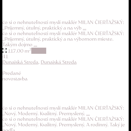
praktické mestské bývanie v top lokalite
320.000 €
čo si o nehnuteľnosti myslí maklér MILAN ČIERŤAŽSKÝ:
„Príjemný, útulný, praktický a na výb
...
čo si o nehnuteľnosti myslí maklér MILAN ČIERŤAŽSKÝ:
„Príjemný, útulný, praktický a na výbornom mieste.
Takým dojmo
...
2
117.00 m
details
41
Dunajská Streda
,
Dunajská Streda
Predané
novostavba
kvalitná novostavba s rodinnou atmosférou
355.900 €
čo si o nehnuteľnosti myslí maklér MILAN ČIERŤAŽSKÝ:
„Nový. Moderný. Kvalitný. Premyslený.
...
čo si o nehnuteľnosti myslí maklér MILAN ČIERŤAŽSKÝ:
„Nový. Moderný. Kvalitný. Premyslený. A rodinný. Taký je
podľa
...