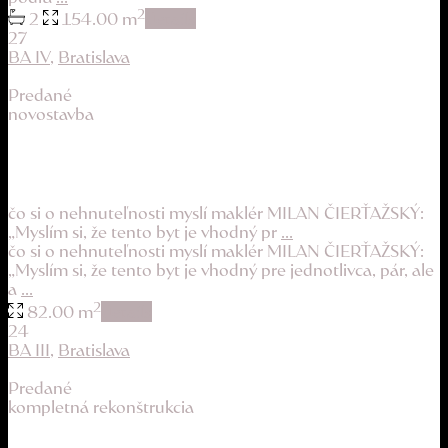
2
2
154.00 m
details
27
BA IV
,
Bratislava
Predané
novostavba
nízke náklady, 3m vysoké stropy a veľká tera...
213.900 €
čo si o nehnuteľnosti myslí maklér MILAN ČIERŤAŽSKÝ:
„Myslím si, že tento byt je vhodný pr
...
čo si o nehnuteľnosti myslí maklér MILAN ČIERŤAŽSKÝ:
„Myslím si, že tento byt je vhodný pre jednotlivca, pár, ale
a
...
2
82.00 m
details
24
BA III
,
Bratislava
Predané
kompletná rekonštrukcia
kvalitná rekonštrukcia a obrovská pivnica