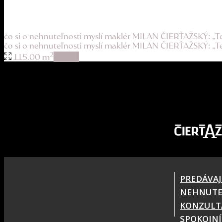
príjemné mestské bývanie s vidieckym charakt...
269.900 €
čo si o nehnuteľnosti myslí maklér MILAN ČIERŤAŽSKÝ: „
čo si o nehnuteľnosti myslí maklér MILAN ČIERŤAŽSKÝ: „Te
2
115.00 m
details
PREDÁVAJ
NEHNUTE
KONZULT
SPOKOJNÍ