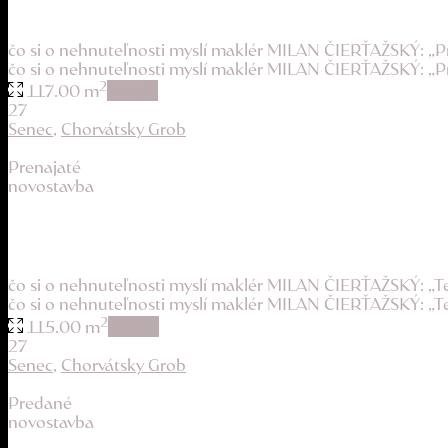
320.000 €
čo si o nehnuteľnosti myslí maklér MILAN ČIERŤAŽSKÝ: „Pr
čo si o nehnuteľnosti myslí maklér MILAN ČIERŤAŽSKÝ: „P
2
117.00 m
details
27
Senec
,
Chorvátsky Grob
Prenajaté
novostavba
príjemné mestské bývanie s vidieckym charakt...
1.100 €
čo si o nehnuteľnosti myslí maklér MILAN ČIERŤAŽSKÝ: „
čo si o nehnuteľnosti myslí maklér MILAN ČIERŤAŽSKÝ: „Te
2
115.00 m
details
27
Senec
,
Chorvátsky Grob
Predané
novostavba