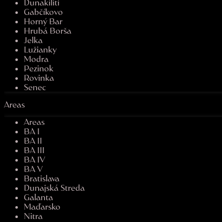
Dunakiliti
Gabčíkovo
Horný Bar
Hrubá Borša
Jelka
Lužianky
Modra
Pezinok
Rovinka
Senec
Areas
Areas
BA I
BA II
BA III
BA IV
BA V
Bratislava
Dunajská Streda
Galanta
Maďarsko
Nitra