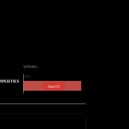
Vyhľadať
OPERTIES
Search!