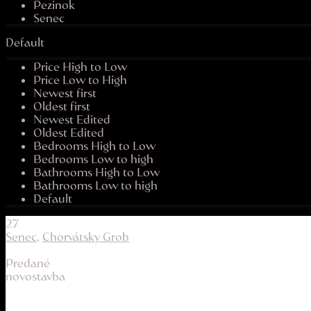
Pezinok
Senec
Default
Price High to Low
Price Low to High
Newest first
Oldest first
Newest Edited
Oldest Edited
Bedrooms High to Low
Bedrooms Low to high
Bathrooms High to Low
Bathrooms Low to high
Default
27
Senec
,
Chorvátsky Grob
Predané
novostavba
praktické mestské bývanie v top lokalite