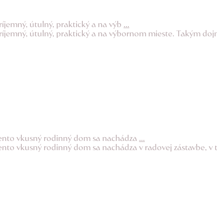
íjemný, útulný, praktický a na výb
...
ríjemný, útulný, praktický a na výbornom mieste. Takým do
Tento vkusný rodinný dom sa nachádza
...
nto vkusný rodinný dom sa nachádza v radovej zástavbe, v 