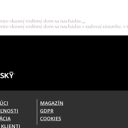
Tento vkusný rodinný dom sa nachádza
...
nto vkusný rodinný dom sa nachádza v radovej zástavbe, v 
ÚCI
MAGAZÍN
ĽNOSTI
GDPR
ÁCIA
COOKIES
 KLIENTI