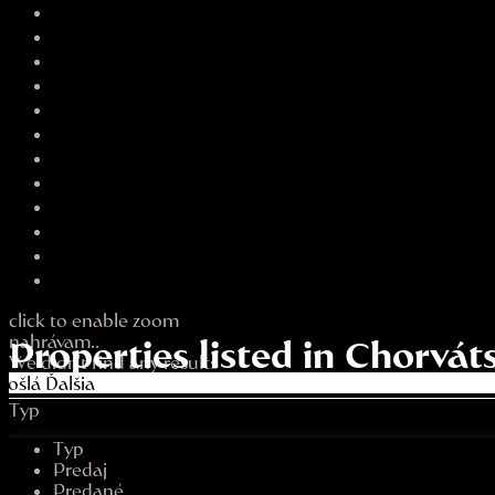
click to enable zoom
nahrávam..
Properties listed in Chorvá
We didn't find any results
došlá
Ďalšia
Typ
Typ
Predaj
Predané