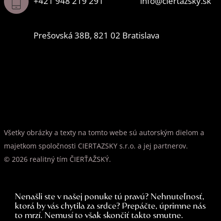
+421 948 219 291
info@ciertazsky.sk
Prešovská 38B, 821 02 Bratislava
Všetky obrázky a texty na tomto webe sú autorským dielom a
majetkom spoločnosti CIERTAZSKY s.r.o. a jej partnerov.
© 2026 realitný tím ČIERŤAŽSKÝ.
Nenašli ste v našej ponuke tú pravú? Nehnuteľnosť,
ktorá by vás chytila za srdce? Prepáčte, úprimne nás
to mrzí. Nemusí to však skončiť takto smutne.