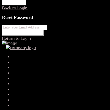
REGISTER
Back to Login
Reset Password
RESET PASSWORD
Return to Login
Your search results
thaliay2091147
adaeklund5296@tempr.email
SEND EMAIL
CALL
WHATSAPP
About Me
Contact Me