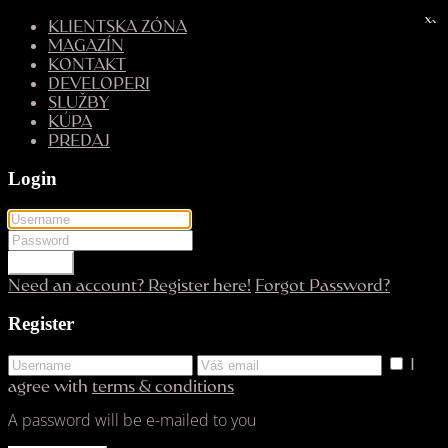
x
x
KLIENTSKA ZÓNA
MAGAZÍN
KONTAKT
DEVELOPERI
SLUŽBY
KÚPA
PREDAJ
Login
LOGIN
Need an account? Register here!
Forgot Password?
Register
I
agree with
terms & conditions
A password will be e-mailed to you