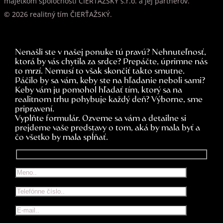
majetkom spoločnosti CIERTAZSKY s.r.o. a jej partnerov.
© 2026 realitný tím ČIERŤAŽSKÝ.
Nenašli ste v našej ponuke tú pravú? Nehnuteľnosť,
ktorá by vás chytila za srdce? Prepáčte, úprimne nás
to mrzí. Nemusí to však skončiť takto smutne.
Páčilo by sa vám, keby ste na hľadanie neboli sami?
Keby vám ju pomohol hľadať tím, ktorý sa na
realitnom trhu pohybuje každý deň? Výborne, sme
pripravení.
Vyplňte formulár. Ozveme sa vám a detailne si
prejdeme vaše predstavy o tom, aká by mala byť a
čo všetko by mala spĺňať.