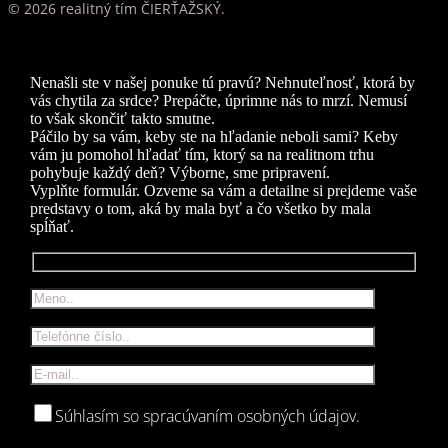
© 2026 realitný tím ČIERŤAŽSKÝ.
Nenašli ste v našej ponuke tú pravú? Nehnuteľnosť, ktorá by
vás chytila za srdce? Prepáčte, úprimne nás to mrzí. Nemusí
to však skončiť takto smutne.
Páčilo by sa vám, keby ste na hľadanie neboli sami? Keby
vám ju pomohol hľadať tím, ktorý sa na realitnom trhu
pohybuje každý deň? Výborne, sme pripravení.
Vyplňte formulár. Ozveme sa vám a detailne si prejdeme vaše
predstavy o tom, aká by mala byť a čo všetko by mala
spĺňať.
Súhlasím so spracúvaním osobných údajov.