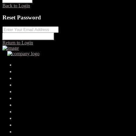
Back to Login
Reset Password
RESET PASSWORD
Return to Login
Your search results
rossuua337207
lenoremccash1304@adult-work.info
SEND EMAIL
CALL
WHATSAPP
About Me
Contact Me