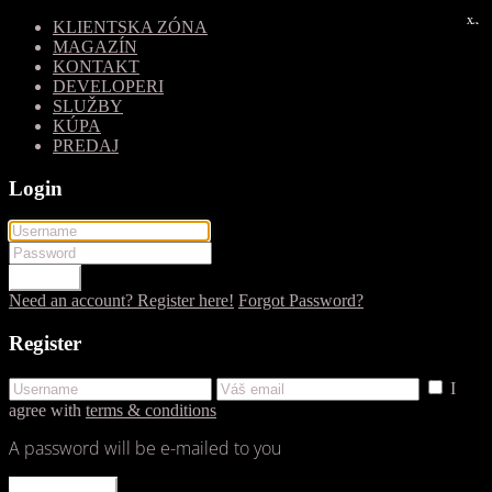
x
x
KLIENTSKA ZÓNA
MAGAZÍN
KONTAKT
DEVELOPERI
SLUŽBY
KÚPA
PREDAJ
Login
LOGIN
Need an account? Register here!
Forgot Password?
Register
I
agree with
terms & conditions
A password will be e-mailed to you
REGISTER