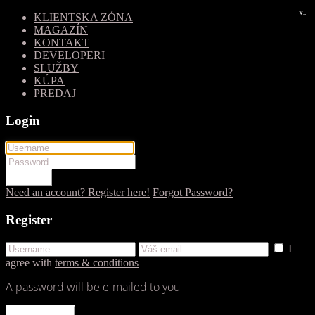
x
x
KLIENTSKA ZÓNA
MAGAZÍN
KONTAKT
DEVELOPERI
SLUŽBY
KÚPA
PREDAJ
Login
LOGIN
Need an account? Register here!
Forgot Password?
Register
I
agree with
terms & conditions
A password will be e-mailed to you
REGISTER