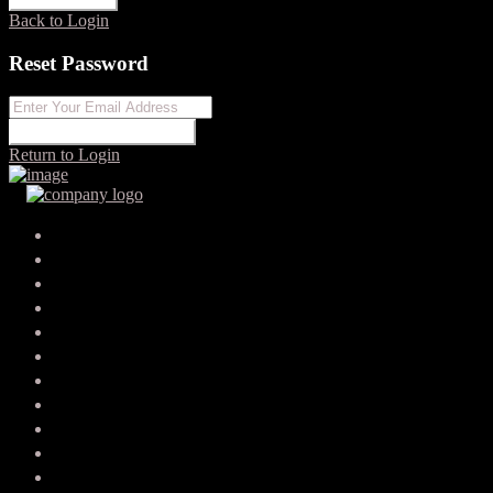
Back to Login
Reset Password
RESET PASSWORD
Return to Login
Your search results
robbiefielding
robbiefielding@emailwizardbox.shop
SEND EMAIL
CALL
WHATSAPP
About Me
Contact Me