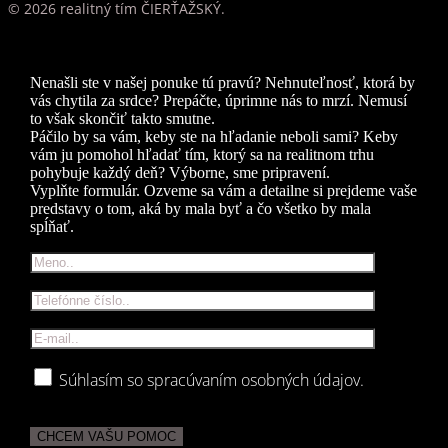
© 2026 realitný tím ČIERŤAŽSKÝ.
Nenašli ste v našej ponuke tú pravú? Nehnuteľnosť, ktorá by
vás chytila za srdce? Prepáčte, úprimne nás to mrzí. Nemusí
to však skončiť takto smutne.
Páčilo by sa vám, keby ste na hľadanie neboli sami? Keby
vám ju pomohol hľadať tím, ktorý sa na realitnom trhu
pohybuje každý deň? Výborne, sme pripravení.
Vyplňte formulár. Ozveme sa vám a detailne si prejdeme vaše
predstavy o tom, aká by mala byť a čo všetko by mala
spĺňať.
Súhlasím so spracúvaním osobných údajov.