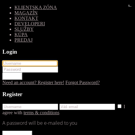
x
x
KLIENTSKA ZÓNA
MAGAZÍN
KONTAKT
DEVELOPERI
SLUŽBY
KÚPA
PREDAJ
Login
LOGIN
Need an account? Register here!
Forgot Password?
Register
I
agree with
terms & conditions
A password will be e-mailed to you
REGISTER