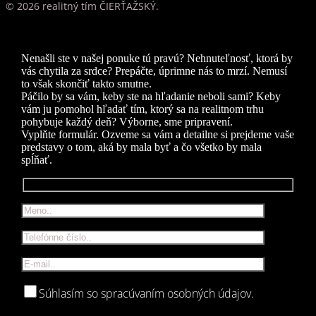
© 2026 realitný tím ČIERŤAŽSKÝ.
Nenašli ste v našej ponuke tú pravú? Nehnuteľnosť, ktorá by
vás chytila za srdce? Prepáčte, úprimne nás to mrzí. Nemusí
to však skončiť takto smutne.
Páčilo by sa vám, keby ste na hľadanie neboli sami? Keby
vám ju pomohol hľadať tím, ktorý sa na realitnom trhu
pohybuje každý deň? Výborne, sme pripravení.
Vyplňte formulár. Ozveme sa vám a detailne si prejdeme vaše
predstavy o tom, aká by mala byť a čo všetko by mala
spĺňať.
Súhlasím so spracúvaním osobných údajov.