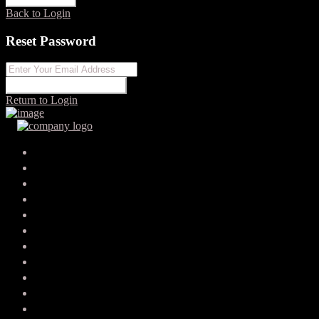
Back to Login
Reset Password
RESET PASSWORD
Return to Login
Your search results
kurtali8680114
o.xim.us.777.2.h5w.a865.4.8@gmail.com
SEND EMAIL
CALL
WHATSAPP
About Me
Contact Me