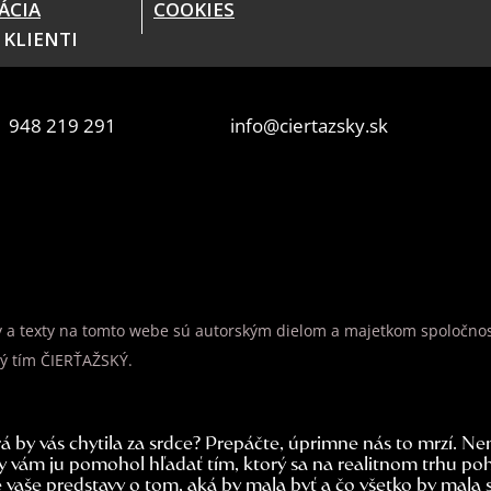
ÁCIA
COOKIES
 KLIENTI
 948 219 291
info@ciertazsky.sk
y a texty na tomto webe sú autorským dielom a majetkom spoločnosti
ný tím ČIERŤAŽSKÝ.
á by vás chytila za srdce? Prepáčte, úprimne nás to mrzí. Ne
by vám ju pomohol hľadať tím, ktorý sa na realitnom trhu po
vaše predstavy o tom, aká by mala byť a čo všetko by mala s