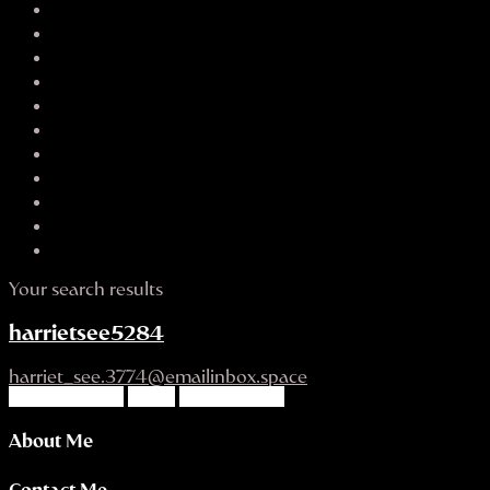
Your search results
harrietsee5284
harriet_see.3774@emailinbox.space
SEND EMAIL
CALL
WHATSAPP
About Me
Contact Me