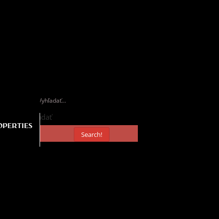
Vyhľadať
OPERTIES
Search!