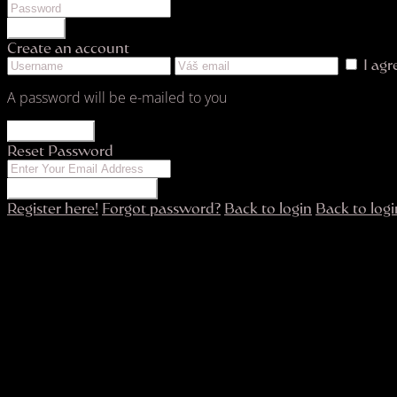
LOGIN
Create an account
I ag
A password will be e-mailed to you
REGISTER
Reset Password
RESET PASSWORD
Register here!
Forgot password?
Back to login
Back to logi