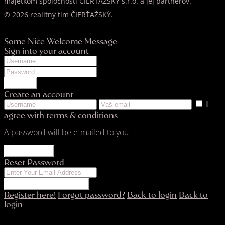
majetkom spoločnosti CIERTAZSKY s.r.o. a jej partnerov.
© 2026 realitný tím ČIERŤAŽSKÝ.
Some Nice Welcome Message
Sign into your account
LOGIN
Create an account
I
agree with
terms & conditions
A password will be e-mailed to you
REGISTER
Reset Password
RESET PASSWORD
Register here!
Forgot password?
Back to login
Back to
login