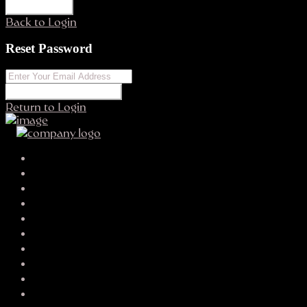
REGISTER
Back to Login
Reset Password
RESET PASSWORD
Return to Login
Your search results
genesismoffatt
oxi.m.u.s.7774yd.r.fi.db.r3@gmail.com
SEND EMAIL
CALL
WHATSAPP
About Me
Contact Me