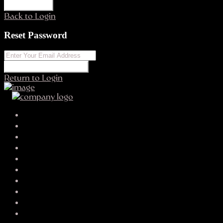
REGISTER
Back to Login
Reset Password
RESET PASSWORD
Return to Login
Your search results
franziskamccor
biancawinters@now.mefound.com
SEND EMAIL
CALL
WHATSAPP
About Me
Contact Me