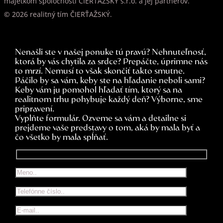
majetkom spoločnosti CIERTAZSKY s.r.o. a jej partnerov.
© 2026 realitný tím ČIERŤAŽSKÝ.
Nenašli ste v našej ponuke tú pravú? Nehnuteľnosť,
ktorá by vás chytila za srdce? Prepáčte, úprimne nás
to mrzí. Nemusí to však skončiť takto smutne.
Páčilo by sa vám, keby ste na hľadanie neboli sami?
Keby vám ju pomohol hľadať tím, ktorý sa na
realitnom trhu pohybuje každý deň? Výborne, sme
pripravení.
Vyplňte formulár. Ozveme sa vám a detailne si
prejdeme vaše predstavy o tom, aká by mala byť a
čo všetko by mala spĺňať.