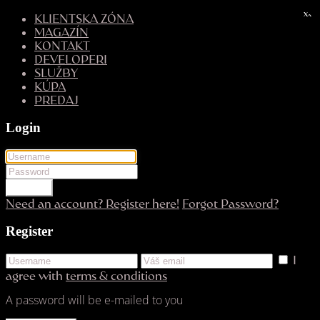
x
x
KLIENTSKA ZÓNA
MAGAZÍN
KONTAKT
DEVELOPERI
SLUŽBY
KÚPA
PREDAJ
Login
LOGIN
Need an account? Register here!
Forgot Password?
Register
I
agree with
terms & conditions
A password will be e-mailed to you