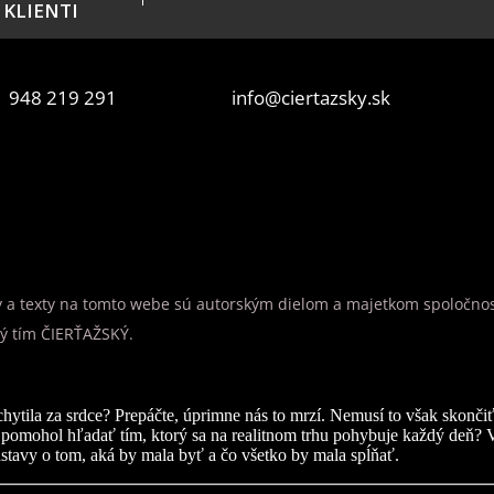
 KLIENTI
 948 219 291
info@ciertazsky.sk
y a texty na tomto webe sú autorským dielom a majetkom spoločnosti
ný tím ČIERŤAŽSKÝ.
hytila za srdce? Prepáčte, úprimne nás to mrzí. Nemusí to však skončiť
 pomohol hľadať tím, ktorý sa na realitnom trhu pohybuje každý deň? 
stavy o tom, aká by mala byť a čo všetko by mala spĺňať.