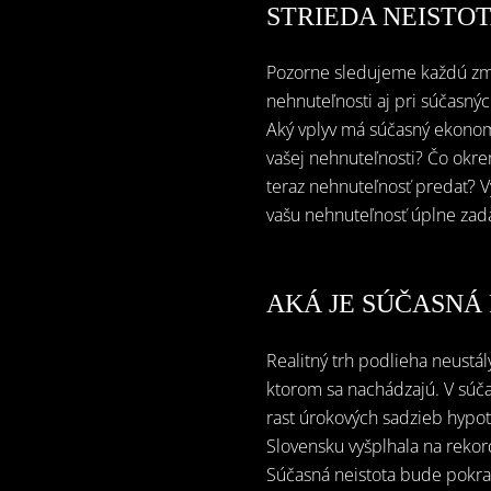
STRIEDA NEISTO
Pozorne sledujeme každú zme
nehnuteľnosti aj pri súčasný
Aký vplyv má súčasný ekonomi
vašej nehnuteľnosti? Čo okre
teraz nehnuteľnosť predať? V
vašu nehnuteľnosť úplne za
AKÁ JE SÚČASNÁ
Realitný trh podlieha neustá
ktorom sa nachádzajú. V súča
rast úrokových sadzieb hypote
Slovensku vyšplhala na rekor
Súčasná neistota bude pokračo