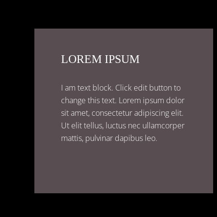
LOREM IPSUM
I am text block. Click edit button to
change this text. Lorem ipsum dolor
sit amet, consectetur adipiscing elit.
Ut elit tellus, luctus nec ullamcorper
mattis, pulvinar dapibus leo.