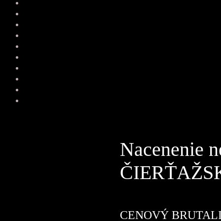
Nacenenie n
ČIERŤAŽS
CENOVÝ BRUTAL