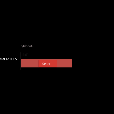
Vyhľadať
OPERTIES
Search!