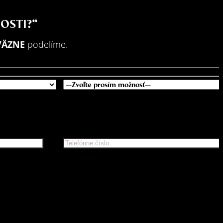
OSTI?“
VÄZNE
podelíme.