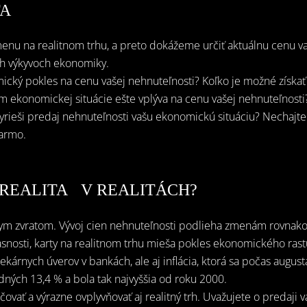
TA
nu na realitnom trhu, a preto dokážeme určiť aktuálnu cenu va
ch výkyvoch ekonomiky.
cký pokles na cenu vašej nehnuteľnosti? Koľko je možné získať
m ekonomickej situácie ešte vplýva na cenu vašej nehnuteľnosti?
yrieši predaj nehnuteľnosti vašu ekonomickú situáciu? Nechajte 
darmo.
 REALITA V REALITÁCH?
lym zvratom. Vývoj cien nehnuteľnosti podlieha zmenám rovnako,
snosti, karty na realitnom trhu mieša pokles ekonomického ras
kárnych úverov v bankách, ale aj inflácia, ktorá sa počas augus
dných 13,4 % a bola tak najvyššia od roku 2000.
vať a výrazne ovplyvňovať aj realitný trh. Uvažujete o predaji v