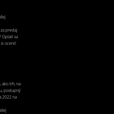
šej
 za predaj
 Oplatí sa
si oceniť
 ako trh, na
tu, postupný
ta 2022 na
ašej